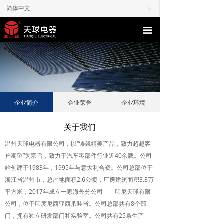
简体中文
ꀅ
끀
企业简介
企业荣誉
企业环境
关于我们
温州天球电器有限公司，以“铸就精美产品，致力超越客
户期望”为宗旨，致力于汽车零部件行业近40余载。公司
始创建于1983年，1995年与意大利合资。公司总部位于
浙江省温州市，总占地面积2.6公顷，厂房建筑面积3.8万
平方米；2017年成立一家海外分公司——印尼天球有限
公司，位于印度尼西亚西爪哇省。公司总部共有8个部
门，拥有独立研发部门和实验室。公司共有25条生产