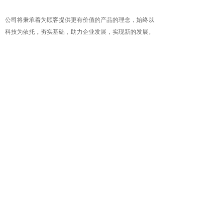
公司将秉承着为顾客提供更有价值的产品的理念，始终以
科技为依托，夯实基础，助力企业发展，实现新的发展。
地址：
浙江省温州市瓯海区新桥街道新桥创新路
112号
电话：
0577-86188139
传真：
0577-86186586
版权所有：
温州天球电器有限公司