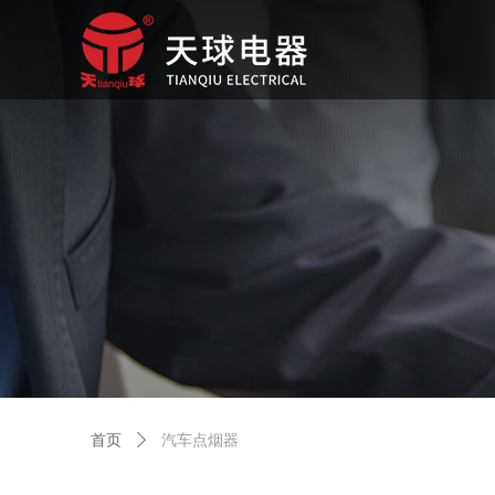
首页
ꄲ
汽车点烟器