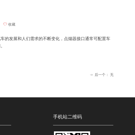
ꄀ
收藏
汽车的发展和人们需求的不断变化，点烟器接口通常可配置车
同。
后一个：
无
ꁹ
手机站二维码