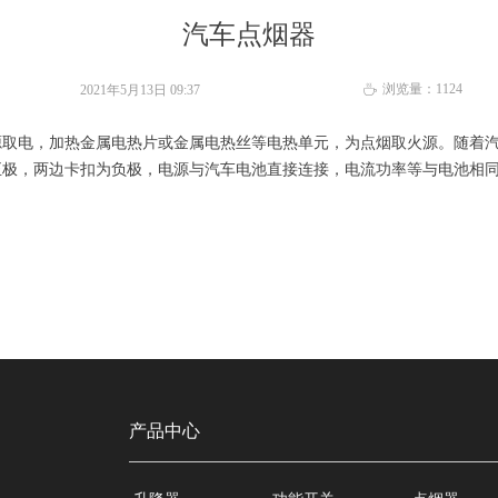
汽车点烟器
浏览量：
1124
2021年5月13日
09:37
ꄘ
源取电，加热金属电热片或金属电热丝等电热单元，为点烟取火源。随着
正极，两边卡扣为负极，电源与汽车电池直接连接，电流功率等与电池相
产品中心