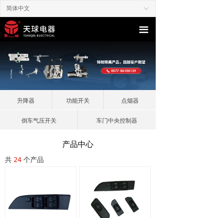
简体中文
ꀅ
끀
升降器
功能开关
点烟器
倒车气压开关
车门中央控制器
产品中心
共
24
个产品