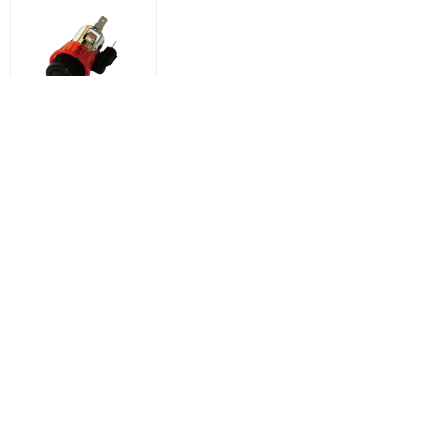
点烟器
上一页
1
/
1
下一页
地址：
浙江省温州市瓯海区新桥街道新桥创新路
112号
电话：
0577-86188139
传真：
0577-86186586
版权所有：
温州天球电器有限公司
浙ICP备2021015818号-1