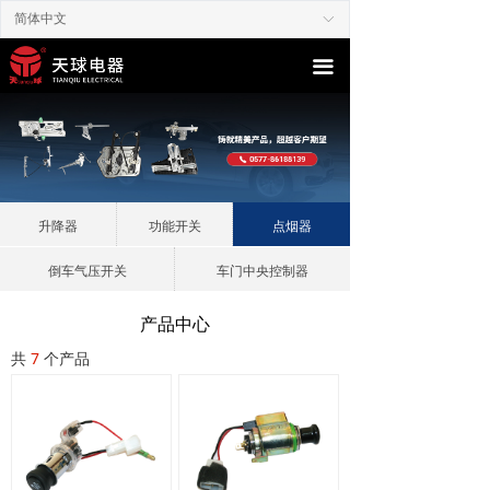
简体中文
ꀅ
끀
升降器
功能开关
点烟器
倒车气压开关
车门中央控制器
产品中心
共
7
个产品